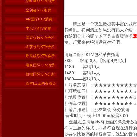
鼎红至尊KTV消费
皇朝会KTV消费
AP国际KTV消费
清远是一个夜生活极其丰富的城市，自
丰乐宫KTV消费
花缭乱。初到清远如果没有熟人介绍，想
有陪酒公主的呢？以下是由夜场资深
莺
闻香娱乐KTV会所
榜。赶紧来体验清远夜生活吧！
金莎永利KTV会所
清远金融汇KTV包厢消费指南
欧风娱乐KTV会所
880——容纳 8人 【容纳4男4女】
君豪国际KTV消费
1180——容纳10人
1480——容纳14人
凯撒国际KTV会所
1880——容纳18人
真空ktv荤的夜总会
〖服务态度〗：★★★★★★★★★☆ 
〖环境氛围〗：★★★★★★★★★☆ 
〖地段位置〗：★★★★★★★★★☆ 
〖停车位置〗：★★★★★★★★★☆ 
〖适合用途〗：朋友聚会 商务宴请
营业时间：晚上19:00至凌晨3:00
金融汇是清远ktv有陪酒的漂亮开放
不同主题的样式，非常符合现在流行的
歌要求比较高的顾客而言，这里的音响