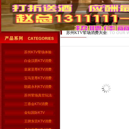
苏州KTV荤场消费大全
苏州KTV荤场体验
白金汉爵KTV消费
皇家至尊KTV消费
宝马至尊KTV消费
朗庭永利KTV消费
苏州荤场真空玩法
三香会KTV消费
金钻国际KTV
王牌东宫KTV消费