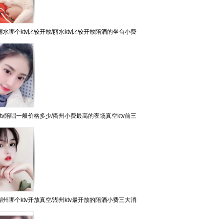
水哪个ktv比较开放/丽水ktv比较开放陪酒的坐台小费
tv陪唱一般价格多少/衢州小费最高的夜场真空ktv前三
州哪个ktv开放真空/湖州ktv最开放的陪酒小费三大消