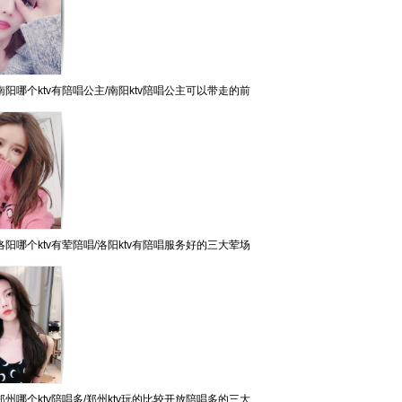
阳哪个ktv有陪唱公主/南阳ktv陪唱公主可以带走的前
阳哪个ktv有荤陪唱/洛阳ktv有陪唱服务好的三大荤场
州哪个ktv陪唱多/郑州ktv玩的比较开放陪唱多的三大