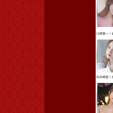
口碑第一！金
玩乐精选！台