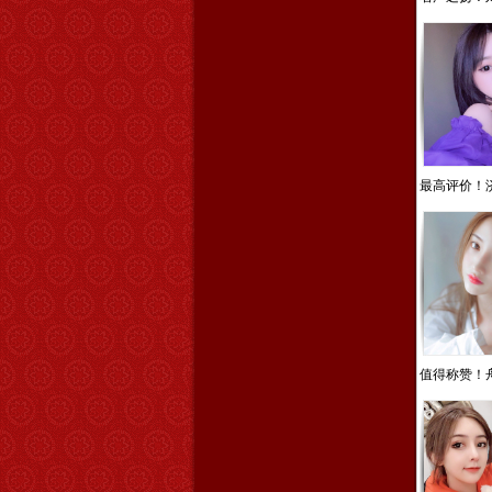
最高评价！济
值得称赞！舟