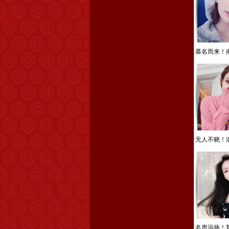
慕名而来！南
无人不晓！洛
名声远扬！郑