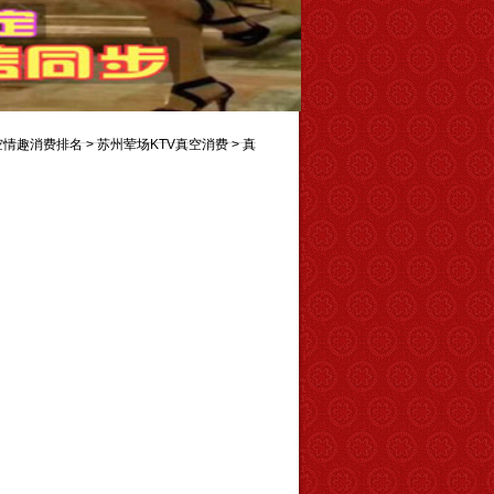
空情趣消费排名
>
苏州荤场KTV真空消费
>
真