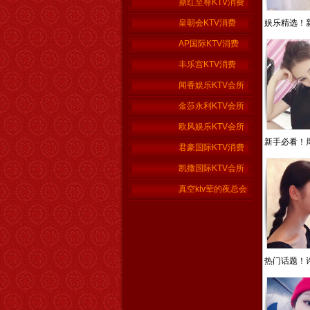
鼎红至尊KTV消费
皇朝会KTV消费
娱乐精选！新
AP国际KTV消费
丰乐宫KTV消费
闻香娱乐KTV会所
金莎永利KTV会所
欧风娱乐KTV会所
新手必看！周
君豪国际KTV消费
凯撒国际KTV会所
真空ktv荤的夜总会
热门话题！许