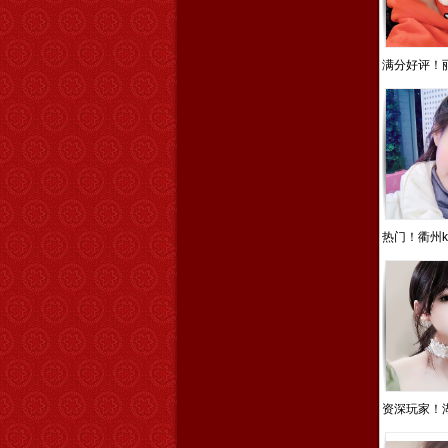
满分好评！丽
热门！衢州k
资深玩家！湖