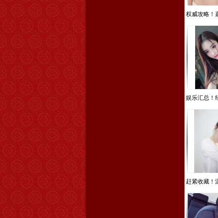
权威攻略！嘉
娱乐汇总！绍
赶紧收藏！温