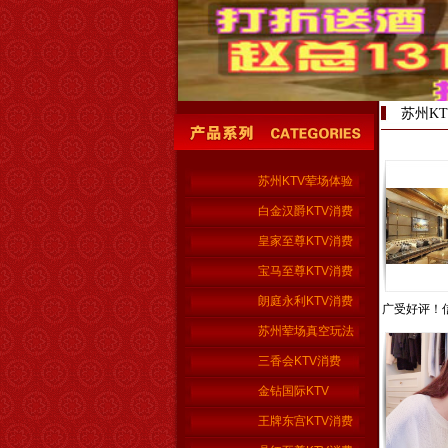
苏州K
苏州KTV荤场体验
白金汉爵KTV消费
皇家至尊KTV消费
宝马至尊KTV消费
朗庭永利KTV消费
广受好评！信
苏州荤场真空玩法
三香会KTV消费
金钻国际KTV
王牌东宫KTV消费