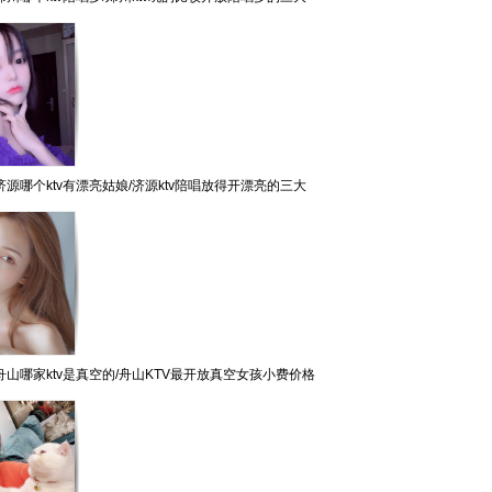
源哪个ktv有漂亮姑娘/济源ktv陪唱放得开漂亮的三大
山哪家ktv是真空的/舟山KTV最开放真空女孩小费价格